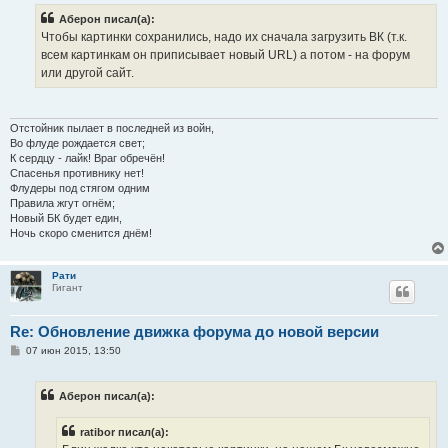
Аберон писал(а):
Чтобы картинки сохранились, надо их сначала загрузить ВК (т.к.
всем картинкам он приписывает новый URL) а потом - на форум
или другой сайт.
Отстойник пылает в последней из войн,
Во флуде рождается свет;
К сердцу - лайк! Враг обречён!
Спасенья противнику нет!
Флудеры под стягом одним
Правила жгут огнём;
Новый БК будет един,
Ночь скоро сменится днём!
Рати
Гигант
Re: Обновление движка форума до новой версии
С
07 июн 2015, 13:50
о
о
б
Аберон писал(а):
щ
е
н
ratibor писал(а):
и
е