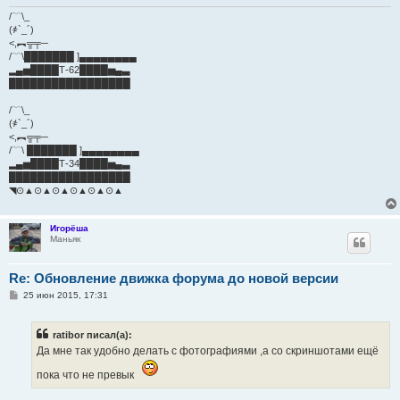
/﹋\_
(҂`_´)
<,︻╦╤─
/﹋\███████ ]▄▄▄▄▄▄▄▄
▂▄▅████Т-62████▅▄▃
█████████████████
/﹋\_
(҂`_´)
<,︻╦╤─
/﹋\ ███████ ]▄▄▄▄▄▄▄▄
▂▄▅████Т-34████▅▄▃
█████████████████
◥⊙▲⊙▲⊙▲⊙▲⊙▲⊙▲
Игорёша
Маньяк
Re: Обновление движка форума до новой версии
С
25 июн 2015, 17:31
о
о
б
ratibor писал(а):
щ
е
Да мне так удобно делать с фотографиями ,а со скриншотами ещё
н
и
пока что не превык
е