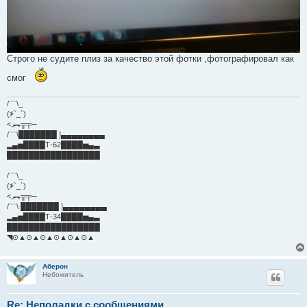
Строго не судите плиз за качество этой фотки ,фотографировал как
смог
/﹋\_
(҂`_´)
<,︻╦╤─
/﹋\███████ ]▄▄▄▄▄▄▄▄
▂▄▅████Т-62████▅▄▃
█████████████████
/﹋\_
(҂`_´)
<,︻╦╤─
/﹋\ ███████ ]▄▄▄▄▄▄▄▄
▂▄▅████Т-34████▅▄▃
█████████████████
◥⊙▲⊙▲⊙▲⊙▲⊙▲⊙▲
Аберон
Небожитель
Re: Неполадки с сообщениями