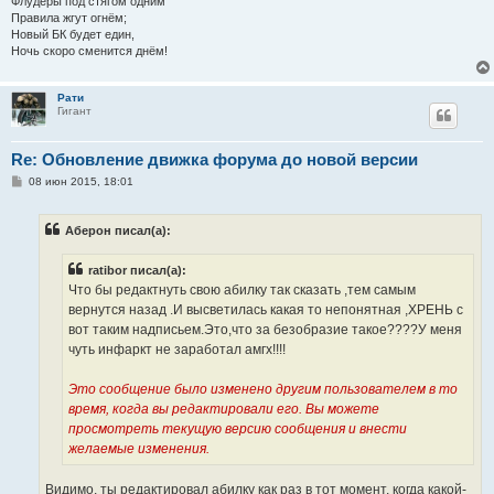
Флудеры под стягом одним
Правила жгут огнём;
Новый БК будет един,
Ночь скоро сменится днём!
Рати
Гигант
Re: Обновление движка форума до новой версии
С
08 июн 2015, 18:01
о
о
б
Аберон писал(а):
щ
е
н
ratibor писал(а):
и
е
Что бы редактнуть свою абилку так сказать ,тем самым
вернутся назад .И высветилась какая то непонятная ,ХРЕНЬ с
вот таким надписьем.Это,что за безобразие такое????У меня
чуть инфаркт не заработал амгх!!!!
Это сообщение было изменено другим пользователем в то
время, когда вы редактировали его. Вы можете
просмотреть текущую версию сообщения и внести
желаемые изменения.
Видимо, ты редактировал абилку как раз в тот момент, когда какой-