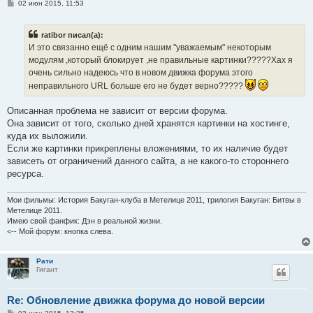
С
02 июн 2015, 11:53
о
о
б
ratibor писал(а):
щ
е
И это связанно ещё с одним нашим "уважаемым" некоторым
н
модулям ,который блокирует ,не правильные картинки?????Хах я
и
е
очень сильно надеюсь что в новом движка форума этого
неправильного URL больше его не будет верно?????
Описанная проблема не зависит от версии форума.
Она зависит от того, сколько дней хранятся картинки на хостинге,
куда их выложили.
Если же картинки прикреплены вложениями, то их наличие будет
зависеть от ограничений данного сайта, а не какого-то стороннего
ресурса.
Мои фильмы: История Бакуган-клуба в Метелице 2011, трилогия Бакуган: Битвы в
Метелице 2011.
Имею свой фанфик: Дэн в реальной жизни.
<-- Мой форум: кнопка слева.
Рати
Гигант
Re: Обновление движка форума до новой версии
С