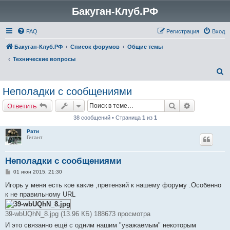
Бакуган-Клуб.РФ
FAQ
Регистрация
Вход
Бакуган-Клуб.РФ
Список форумов
Общие темы
Технические вопросы
П
о
Неполадки с сообщениями
и
Поиск
Расширенн
Ответить
с
38 сообщений • Страница
1
из
1
к
Рати
Гигант
Неполадки с сообщениями
С
01 июн 2015, 21:30
о
о
Игорь у меня есть кое какие ,претензий к нашему форуму .Особенно
б
к не правильному URL
щ
е
н
39-wbUQhN_8.jpg (13.96 КБ) 188673 просмотра
и
е
И это связанно ещё с одним нашим "уважаемым" некоторым