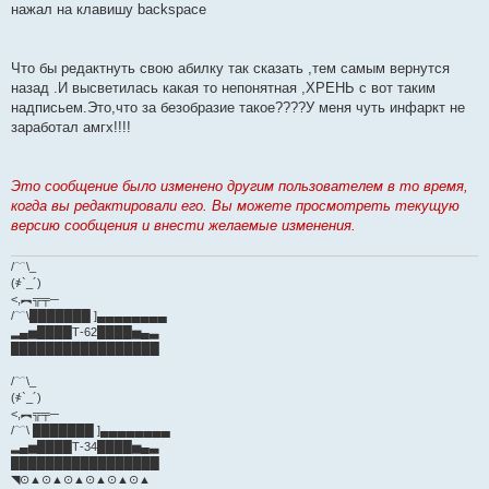
нажал на клавишу backspace
Что бы редактнуть свою абилку так сказать ,тем самым вернутся
назад .И высветилась какая то непонятная ,ХРЕНЬ с вот таким
надписьем.Это,что за безобразие такое????У меня чуть инфаркт не
заработал амгх!!!!
Это сообщение было изменено другим пользователем в то время,
когда вы редактировали его. Вы можете просмотреть текущую
версию сообщения и внести желаемые изменения.
/﹋\_
(҂`_´)
<,︻╦╤─
/﹋\███████ ]▄▄▄▄▄▄▄▄
▂▄▅████Т-62████▅▄▃
█████████████████
/﹋\_
(҂`_´)
<,︻╦╤─
/﹋\ ███████ ]▄▄▄▄▄▄▄▄
▂▄▅████Т-34████▅▄▃
█████████████████
◥⊙▲⊙▲⊙▲⊙▲⊙▲⊙▲