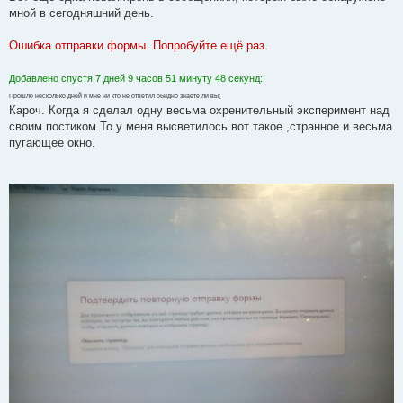
б
мной в сегодняшний день.
щ
е
н
Ошибка отправки формы. Попробуйте ещё раз.
и
е
Добавлено спустя 7 дней 9 часов 51 минуту 48 секунд:
Прошло несколько дней и мне ни кто не ответил обидно знаете ли вы(
Кароч. Когда я сделал одну весьма охренительный эксперимент над
своим постиком.То у меня высветилось вот такое ,странное и весьма
пугающее окно.