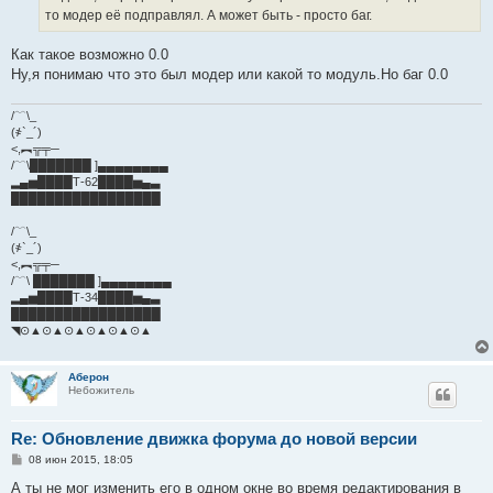
то модер её подправлял. А может быть - просто баг.
Как такое возможно 0.0
Ну,я понимаю что это был модер или какой то модуль.Но баг 0.0
/﹋\_
(҂`_´)
<,︻╦╤─
/﹋\███████ ]▄▄▄▄▄▄▄▄
▂▄▅████Т-62████▅▄▃
█████████████████
/﹋\_
(҂`_´)
<,︻╦╤─
/﹋\ ███████ ]▄▄▄▄▄▄▄▄
▂▄▅████Т-34████▅▄▃
█████████████████
◥⊙▲⊙▲⊙▲⊙▲⊙▲⊙▲
Аберон
Небожитель
Re: Обновление движка форума до новой версии
С
08 июн 2015, 18:05
о
о
А ты не мог изменить его в одном окне во время редактирования в