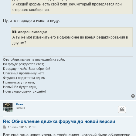
е
У каждой формы есть свой form_key, который проверяется при
отправке сообщения.
Ну, это я вроде и имел в виду:
Аберон писал(а):
А ты не мог изменить его в одном окне во время редактирования в
другом?
Отстойник пылает в последней из войн,
Во флуде рождается свет;
К сердцу - лайк! Враг обречён!
Спасенья противнику нет!
Флудеры под стягом одним
Правила жгут огнём;
Новый БК будет един,
Ночь скоро сменится днём!
Рати
Гигант
Re: Обновление движка форума до новой версии
С
15 июн 2015, 11:00
о
о
Вот ещё одна новая хрень в сообщениях, который было обнаружено