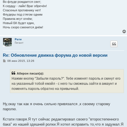
Во флуде рождается свет;
К сердцу - лайк! Враг обречён!
Спасенья противнику нет!
Флудеры под стягом одним
Правила жгут огнём;
Новый БК будет един,
Ночь скоро сменится днём!
Рати
Гигант
Re: Обновление движка форума до новой версии
С
08 июн 2015, 13:26
о
о
б
Аберон писал(а):
щ
е
Нажми кнопку "Забыли пароль?". Тебе изменят пароль и скинут его
н
на указанный тобой емэйл - с него ты сможешь зайти в аккаунт и
и
е
поменять пароль обратно на привычный.
Ну,окау так как я очень сильно привязался ,к своему старому
паролю.
Кстати говоря.Я тут сейчас редактировал своего "второстепенного
бака" из нашей здешней ролки.Я хотел исправить то,что я задумал.Я