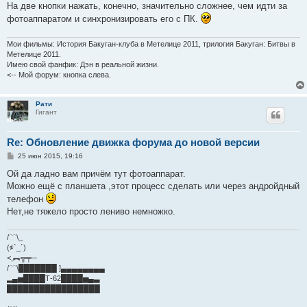
На две кнопки нажать, конечно, значительно сложнее, чем идти за
фотоаппаратом и синхронизировать его с ПК.
Мои фильмы: История Бакуган-клуба в Метелице 2011, трилогия Бакуган: Битвы в
Метелице 2011.
Имею свой фанфик: Дэн в реальной жизни.
<-- Мой форум: кнопка слева.
Рати
Гигант
Re: Обновление движка форума до новой версии
С
25 июн 2015, 19:16
о
о
Ой да ладно вам причём тут фотоаппарат.
б
Можно ещё с планшета ,этот процесс сделать или через андройдный
щ
е
телефон
н
Нет,не тяжело просто лениво немножко.
и
е
/﹋\_
(҂`_´)
<,︻╦╤─
/﹋\███████ ]▄▄▄▄▄▄▄▄
▂▄▅████Т-62████▅▄▃
█████████████████