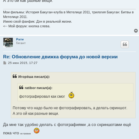
А это ой как разные вещи.
Мои фильмы: История Бакуган-клуба в Метелице 2011, трилогия Бакуган: Битвы в
Метелице 2011.
Имею свой фанфик: Дэн в реальной жизни.
<-- Мой форум: кнопка слева.
Рати
Гигант
Re: Обновление движка форума до новой версии
С
25 июн 2015, 17:27
о
о
б
Игорёша писал(а):
щ
е
н
ratibor писал(а):
и
е
фотографировал как смог
Потому что надо было не фотографировать, а делать скриншот.
А это ой как разные вещи.
Да мне так удобно делать с фотографиями ,а со скриншотами ещё
пока что
не превык