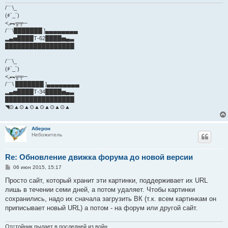
/﹋\_
(҂`_´)
<,︻╦╤─
/﹋\███████ ]▄▄▄▄▄▄▄▄
▂▄▅████Т-62████▅▄▃
█████████████████
/﹋\_
(҂`_´)
<,︻╦╤─
/﹋\ ███████ ]▄▄▄▄▄▄▄▄
▂▄▅████Т-34████▅▄▃
█████████████████
◥⊙▲⊙▲⊙▲⊙▲⊙▲⊙▲
Аберон
Небожитель
Re: Обновление движка форума до новой версии
С
06 июн 2015, 15:17
о
о
Просто сайт, который хранит эти картинки, поддерживает их URL
б
лишь в течении семи дней, а потом удаляет. Чтобы картинки
щ
е
сохранились, надо их сначала загрузить ВК (т.к. всем картинкам он
н
приписывает новый URL) а потом - на форум или другой сайт.
и
е
Отстойник пылает в последней из войн,