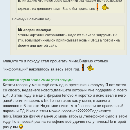
Блин жалко что некоторые картинки ,на нашем Бк невозможно
сделать их долговечными .Было бы прикольно
Почему? Возможно же)
Аберон писал(а):
Чтобы картинки сохранились, надо их сначала загрузить ВК
(т.к. всем картинкам он приписывает новый URL) а потом - на
форум или другой сайт.
блин,что то я походу стал пробегать мимо.Видимо столько
"информации" накопилось за весь этот год.
Добавлено спустя 3 часа 28 минут 54 секунды:
Кстати говоря у меня ещё есть одна претензия к форуму.Я вот хотел
со своего, недавнего нового,планшета который мне подарили с моего
ДР .В этом году в мае с фирмой Ienovo.Я коротко и ясно ввел в него
,свой логин и пароль к Бк.Точно также как у меня, в записях
написано в блокноте.Но,он мне пишет что "вы ввели не правильный
пароль и ТД.И как с этим можно бороться??????Подскажите
плиз.Такая же фигня у меня ,с моим вторым ,телефоном было в этом
году.Но в первый раз на телефоне всё удачно получилось.Но второй
раз у вы