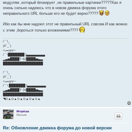
модулям ,который блокирует ,не правильные картинки?????Хах я
очень сильно надеюсь что в новом движка форума этого
неправильного URL больше его не будет верно?????
Ибо как бы мне надоел этот не правильный URL совсем.И как можно
с этим ,бороться только вложениями????
/﹋\_
(҂`_´)
<,︻╦╤─
/﹋\███████ ]▄▄▄▄▄▄▄▄
▂▄▅████Т-62████▅▄▃
█████████████████
/﹋\_
(҂`_´)
<,︻╦╤─
/﹋\ ███████ ]▄▄▄▄▄▄▄▄
▂▄▅████Т-34████▅▄▃
█████████████████
◥⊙▲⊙▲⊙▲⊙▲⊙▲⊙▲
Игорёша
Маньяк
Re: Обновление движка форума до новой версии