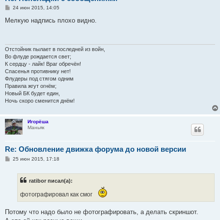
С
24 июн 2015, 14:05
о
о
Мелкую надпись плохо видно.
б
щ
е
н
и
Отстойник пылает в последней из войн,
е
Во флуде рождается свет;
К сердцу - лайк! Враг обречён!
Спасенья противнику нет!
Флудеры под стягом одним
Правила жгут огнём;
Новый БК будет един,
Ночь скоро сменится днём!
Игорёша
Маньяк
Re: Обновление движка форума до новой версии
С
25 июн 2015, 17:18
о
о
б
ratibor писал(а):
щ
е
н
фотографировал как смог
и
е
Потому что надо было не фотографировать, а делать скриншот.