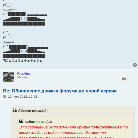
/﹋\_
(҂`_´)
<,︻╦╤─
/﹋\███████ ]▄▄▄▄▄▄▄▄
▂▄▅████Т-62████▅▄▃
█████████████████
/﹋\_
(҂`_´)
<,︻╦╤─
/﹋\ ███████ ]▄▄▄▄▄▄▄▄
▂▄▅████Т-34████▅▄▃
█████████████████
◥⊙▲⊙▲⊙▲⊙▲⊙▲⊙▲
Игорёша
Маньяк
Re: Обновление движка форума до новой версии
С
10 июн 2015, 17:52
о
о
б
Аберон писал(а):
щ
е
н
ratibor писал(а):
и
е
Это сообщение было изменено другим пользователем в то
время, когда вы редактировали его. Вы можете