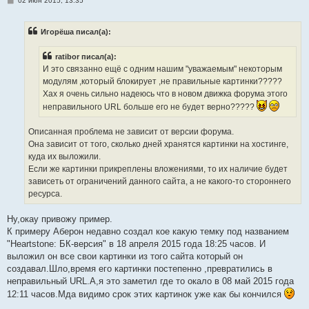
02 июн 2015, 13:35
о
о
б
Игорёша писал(а):
щ
е
н
ratibor писал(а):
и
е
И это связанно ещё с одним нашим "уважаемым" некоторым
модулям ,который блокирует ,не правильные картинки?????
Хах я очень сильно надеюсь что в новом движка форума этого
неправильного URL больше его не будет верно?????
Описанная проблема не зависит от версии форума.
Она зависит от того, сколько дней хранятся картинки на хостинге,
куда их выложили.
Если же картинки прикреплены вложениями, то их наличие будет
зависеть от ограничений данного сайта, а не какого-то стороннего
ресурса.
Ну,окау привожу пример.
К примеру Аберон недавно создал кое какую темку под названием
"Heartstone: БК-версия" в 18 апреля 2015 года 18:25 часов. И
выложил он все свои картинки из того сайта который он
создавал.Шло,время его картинки постепенно ,превратились в
неправильный URL.А,я это заметил где то окало в 08 май 2015 года
12:11 часов.Мда видимо срок этих картинок уже как бы кончился