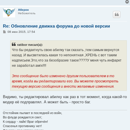
Аберон
Небожитель
Re: Обновление движка форума до новой версии
С
08 июн 2015, 17:54
о
о
б
ratibor писал(а):
щ
е
Что бы редактнуть свою абилку так сказать ,тем самым вернутся
н
назад .И высветилась какая то непонятная ,ХРЕНЬ с вот таким
и
е
надписьем.Это,что за безобразие такое????У меня чуть инфаркт
не заработал амгх!!!!
Это сообщение было изменено другим пользователем в то
время, когда вы редактировали его. Вы можете просмотреть
текущую версию сообщения и внести желаемые изменения.
Видимо, ты редактировал абилку как раз в тот момент, когда какой-то
модер её подправлял. А может быть - просто баг.
Отстойник пылает в последней из войн,
Во флуде рождается свет;
К сердцу - лайк! Враг обречён!
Спасенья противнику нет!