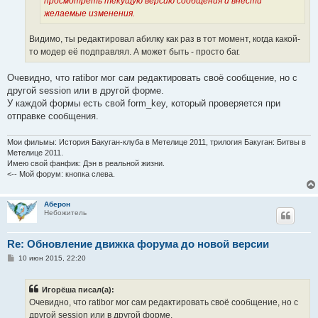
просмотреть текущую версию сообщения и внести
желаемые изменения.
Видимо, ты редактировал абилку как раз в тот момент, когда какой-
то модер её подправлял. А может быть - просто баг.
Очевидно, что ratibor мог сам редактировать своё сообщение, но с
другой session или в другой форме.
У каждой формы есть свой form_key, который проверяется при
отправке сообщения.
Мои фильмы: История Бакуган-клуба в Метелице 2011, трилогия Бакуган: Битвы в
Метелице 2011.
Имею свой фанфик: Дэн в реальной жизни.
<-- Мой форум: кнопка слева.
Аберон
Небожитель
Re: Обновление движка форума до новой версии
С
10 июн 2015, 22:20
о
о
б
Игорёша писал(а):
щ
е
Очевидно, что ratibor мог сам редактировать своё сообщение, но с
н
другой session или в другой форме.
и