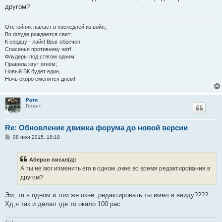
б
другом?
щ
е
н
и
Отстойник пылает в последней из войн,
е
Во флуде рождается свет;
К сердцу - лайк! Враг обречён!
Спасенья противнику нет!
Флудеры под стягом одним
Правила жгут огнём;
Новый БК будет един,
Ночь скоро сменится днём!
Рати
Гигант
Re: Обновление движка форума до новой версии
С
08 июн 2015, 18:18
о
о
б
Аберон писал(а):
щ
е
А ты не мог изменить его в одном ,окне во время редактирования в
н
другом?
и
е
Эм, тп в одном и том же окне ,редактировать ты имел в ввиду????
Хд,я так и делал где то окало 100 рас.