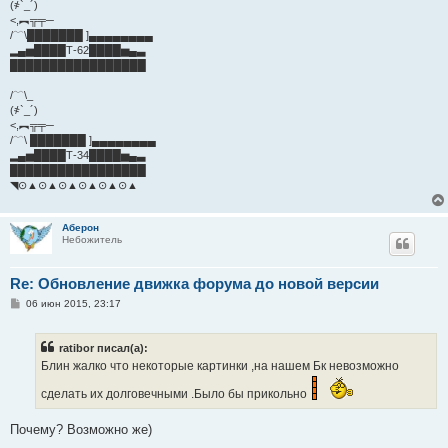
(҂`_´)
<,︻╦╤─
/﹋\███████ ]▄▄▄▄▄▄▄▄
▂▄▅████Т-62████▅▄▃
█████████████████
/﹋\_
(҂`_´)
<,︻╦╤─
/﹋\ ███████ ]▄▄▄▄▄▄▄▄
▂▄▅████Т-34████▅▄▃
█████████████████
◥⊙▲⊙▲⊙▲⊙▲⊙▲⊙▲
Аберон
Небожитель
Re: Обновление движка форума до новой версии
С
06 июн 2015, 23:17
о
о
б
ratibor писал(а):
щ
е
Блин жалко что некоторые картинки ,на нашем Бк невозможно
н
и
сделать их долговечными .Было бы прикольно
е
Почему? Возможно же)