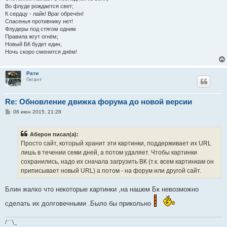
Во флуде рождается свет;
К сердцу - лайк! Враг обречён!
Спасенья противнику нет!
Флудеры под стягом одним
Правила жгут огнём;
Новый БК будет един,
Ночь скоро сменится днём!
Рати
Гигант
Re: Обновление движка форума до новой версии
С
06 июн 2015, 21:28
о
о
б
Аберон писал(а):
щ
е
Просто сайт, который хранит эти картинки, поддерживает их URL
н
лишь в течении семи дней, а потом удаляет. Чтобы картинки
и
е
сохранились, надо их сначала загрузить ВК (т.к. всем картинкам он
приписывает новый URL) а потом - на форум или другой сайт.
Блин жалко что некоторые картинки ,на нашем Бк невозможно
сделать их долговечными .Было бы прикольно
/﹋\_