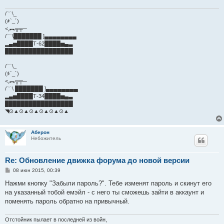
/﹋\_
(҂`_´)
<,︻╦╤─
/﹋\███████ ]▄▄▄▄▄▄▄▄
▂▄▅████Т-62████▅▄▃
█████████████████
/﹋\_
(҂`_´)
<,︻╦╤─
/﹋\ ███████ ]▄▄▄▄▄▄▄▄
▂▄▅████Т-34████▅▄▃
█████████████████
◥⊙▲⊙▲⊙▲⊙▲⊙▲⊙▲
Аберон
Небожитель
Re: Обновление движка форума до новой версии
С
08 июн 2015, 00:39
о
о
Нажми кнопку "Забыли пароль?". Тебе изменят пароль и скинут его
б
на указанный тобой емэйл - с него ты сможешь зайти в аккаунт и
щ
е
поменять пароль обратно на привычный.
н
и
е
Отстойник пылает в последней из войн,