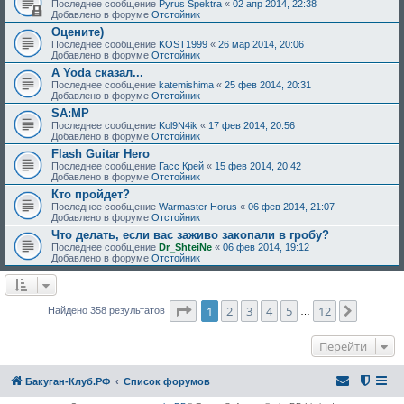
Последнее сообщение
Pyrus Spektra
«
02 апр 2014, 22:38
Добавлено в форуме
Отстойник
Оцените)
Последнее сообщение
KOST1999
«
26 мар 2014, 20:06
Добавлено в форуме
Отстойник
А Yoda сказал...
Последнее сообщение
katemishima
«
25 фев 2014, 20:31
Добавлено в форуме
Отстойник
SA:MP
Последнее сообщение
Kol9N4ik
«
17 фев 2014, 20:56
Добавлено в форуме
Отстойник
Flash Guitar Hero
Последнее сообщение
Гасс Крей
«
15 фев 2014, 20:42
Добавлено в форуме
Отстойник
Кто пройдет?
Последнее сообщение
Warmaster Horus
«
06 фев 2014, 21:07
Добавлено в форуме
Отстойник
Что делать, если вас заживо закопали в гробу?
Последнее сообщение
Dr_ShteiNe
«
06 фев 2014, 19:12
Добавлено в форуме
Отстойник
Страница
1
из
12
1
2
3
4
5
12
След.
Найдено 358 результатов
…
Перейти
Бакуган-Клуб.РФ
Список форумов