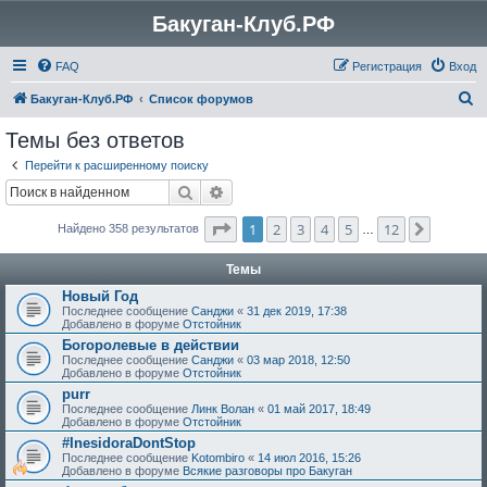
Бакуган-Клуб.РФ
FAQ
Регистрация
Вход
П
Бакуган-Клуб.РФ
Список форумов
о
Темы без ответов
и
Перейти к расширенному поиску
с
Поиск
Расширенный поиск
к
Страница
1
из
12
1
2
3
4
5
12
След.
Найдено 358 результатов
…
Темы
Новый Год
Последнее сообщение
Санджи
«
31 дек 2019, 17:38
Добавлено в форуме
Отстойник
Богоролевые в действии
Последнее сообщение
Санджи
«
03 мар 2018, 12:50
Добавлено в форуме
Отстойник
purr
Последнее сообщение
Линк Волан
«
01 май 2017, 18:49
Добавлено в форуме
Отстойник
#InesidoraDontStop
Последнее сообщение
Kotombiro
«
14 июл 2016, 15:26
Добавлено в форуме
Всякие разговоры про Бакуган