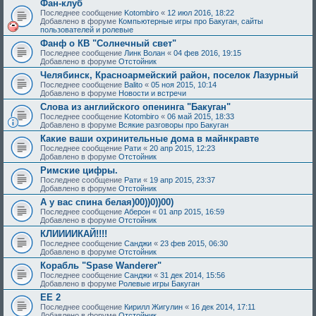
Фан-клуб
Последнее сообщение
Kotombiro
«
12 июл 2016, 18:22
Добавлено в форуме
Компьютерные игры про Бакуган, сайты
пользователей и ролевые
Фанф о КВ "Солнечный свет"
Последнее сообщение
Линк Волан
«
04 фев 2016, 19:15
Добавлено в форуме
Отстойник
Челябинск, Красноармейский район, поселок Лазурный
Последнее сообщение
Balito
«
05 ноя 2015, 10:14
Добавлено в форуме
Новости и встречи
Слова из английского опенинга "Бакуган"
Последнее сообщение
Kotombiro
«
06 май 2015, 18:33
Добавлено в форуме
Всякие разговоры про Бакуган
Какие ваши охринительные дома в майнкравте
Последнее сообщение
Рати
«
20 апр 2015, 12:23
Добавлено в форуме
Отстойник
Римские цифры.
Последнее сообщение
Рати
«
19 апр 2015, 23:37
Добавлено в форуме
Отстойник
А у вас спина белая)00))0))00)
Последнее сообщение
Аберон
«
01 апр 2015, 16:59
Добавлено в форуме
Отстойник
КЛИИИИКАЙ!!!!
Последнее сообщение
Санджи
«
23 фев 2015, 06:30
Добавлено в форуме
Отстойник
Корабль "Spase Wanderer"
Последнее сообщение
Санджи
«
31 дек 2014, 15:56
Добавлено в форуме
Ролевые игры Бакуган
EE 2
Последнее сообщение
Кирилл Жигулин
«
16 дек 2014, 17:11
Добавлено в форуме
Отстойник