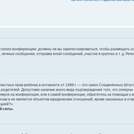
 настроил конференцию: должны ли вы зарегистрироваться, чтобы размещать 
чные сообщения, отправка email-сообщений, участие в группах и т. д. Регис
ащите частных прав ребёнка в интернете от 1998 г. — это закон Соединённых Ш
е родителей. Допустимо наличие иного вида подтверждения того, что опек
ющемуся на конференции, или к самой конференции, обратитесь за помощью к 
ам и не является объектом юридических отношений, кроме указанных в ответ
нцией?».
й силы.
.