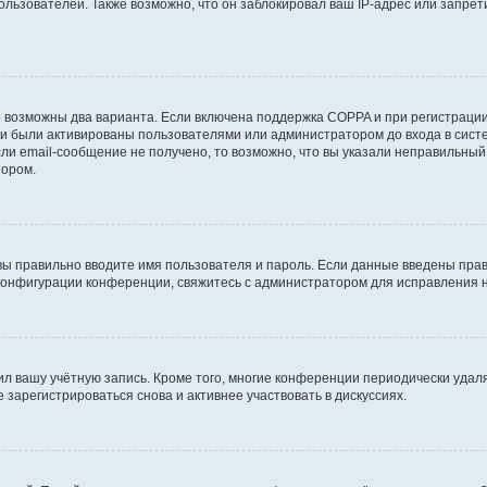
ьзователей. Также возможно, что он заблокировал ваш IP-адрес или запрети
о возможны два варианта. Если включена поддержка COPPA и при регистрации 
и были активированы пользователями или администратором до входа в систе
и email-сообщение не получено, то возможно, что вы указали неправильный 
тором.
вы правильно вводите имя пользователя и пароль. Если данные введены прав
 конфигурации конференции, свяжитесь с администратором для исправления н
ил вашу учётную запись. Кроме того, многие конференции периодически уда
зарегистрироваться снова и активнее участвовать в дискуссиях.