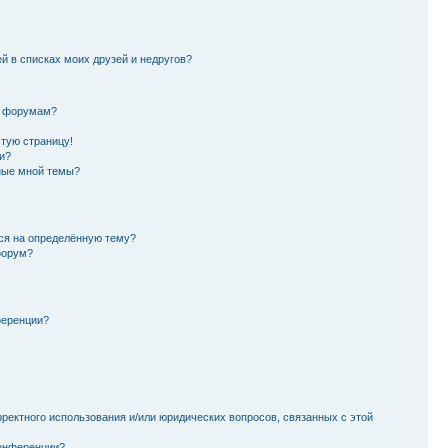
й в списках моих друзей и недругов?
и форумам?
стую страницу!
и?
ные мной темы?
ься на определённую тему?
форум?
ференции?
рректного использования и/или юридических вопросов, связанных с этой
конференции?