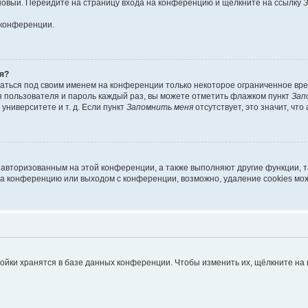
 новый. Перейдите на страницу входа на конференцию и щёлкните на ссылку
З
 конференции.
я?
ваться под своим именем на конференции только некоторое ограниченное врем
я пользователя и пароль каждый раз, вы можете отметить флажком пункт
Зап
ниверситете и т. д. Если пункт
Запомнить меня
отсутствует, это значит, чт
я авторизованным на этой конференции, а также выполняют другие функции, 
а конференцию или выходом с конференции, возможно, удаление cookies мож
ойки хранятся в базе данных конференции. Чтобы изменить их, щёлкните на