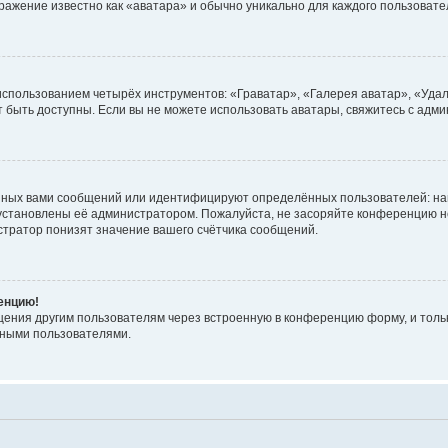
бражение известно как «аватара» и обычно уникально для каждого пользовате
использованием четырёх инструментов: «Граватар», «Галерея аватар», «Уда
гут быть доступны. Если вы не можете использовать аватары, свяжитесь с а
нных вами сообщений или идентифицируют определённых пользователей: на
установлены её администратором. Пожалуйста, не засоряйте конференцию н
тратор понизят значение вашего счётчика сообщений.
ренцию!
щения другим пользователям через встроенную в конференцию форму, и толь
мными пользователями.