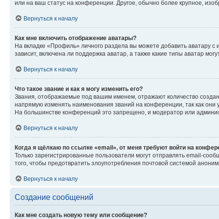
или на ваш статус на конференции. Другое, обычно более крупное, изо
Вернуться к началу
Как мне включить отображение аватары?
На вкладке «Профиль» личного раздела вы можете добавить аватару с 
зависит, включена ли поддержка аватар, а также какие типы аватар мо
Вернуться к началу
Что такое звание и как я могу изменить его?
Звания, отображаемые под вашим именем, отражают количество созда
напрямую изменять наименования званий на конференции, так как они 
На большинстве конференций это запрещено, и модератор или админис
Вернуться к началу
Когда я щёлкаю по ссылке «email», от меня требуют войти на конфе
Только зарегистрированные пользователи могут отправлять email-сооб
того, чтобы предотвратить злоупотребления почтовой системой анони
Вернуться к началу
Создание сообщений
Как мне создать новую тему или сообщение?