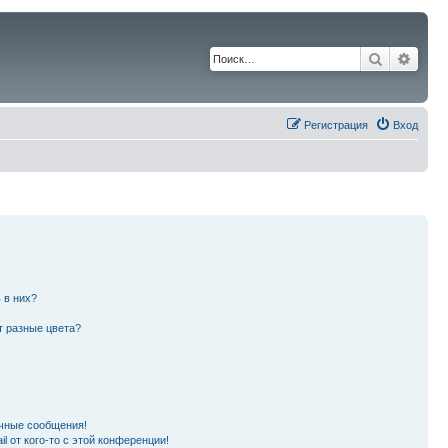
Поиск
Расш
Регистрация
Вход
 в них?
т разные цвета?
чные сообщения!
l от кого-то с этой конференции!